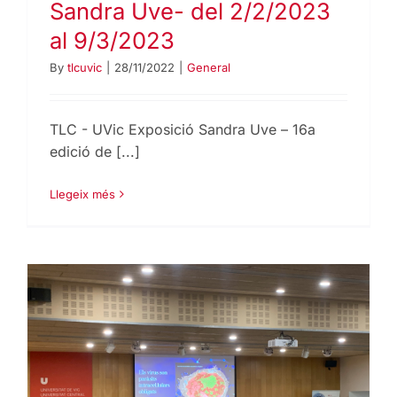
Sandra Uve- del 2/2/2023
al 9/3/2023
By
tlcuvic
|
28/11/2022
|
General
TLC - UVic Exposició Sandra Uve – 16a
edició de [...]
Llegeix més