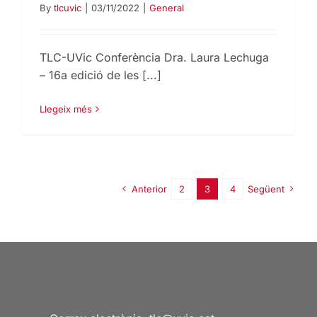
By
tlcuvic
|
03/11/2022
|
General
TLC-UVic Conferència Dra. Laura Lechuga
– 16a edició de les [...]
Llegeix més
Anterior
2
3
4
Següent