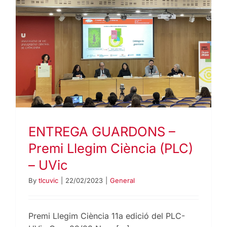
ENTREGA GUARDONS –
Premi Llegim Ciència (PLC)
– UVic
By
tlcuvic
|
22/02/2023
|
General
Premi Llegim Ciència 11a edició del PLC-