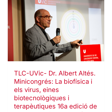
TLC-UVic- Dr. Albert Altés.
Minicongrés: La biofísica i
els virus, eines
biotecnològiques i
terapèutiques 16a edició de