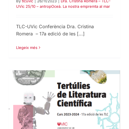
By
tlcuvic
|
26/11/2023
|
Dra. Cristina Romera – TLC-
UVic 25/10 – antropOceà. La nostra empremta al mar
TLC-UVic Conferència Dra. Cristina
Romera – 17a edició de les [...]
Llegeix més