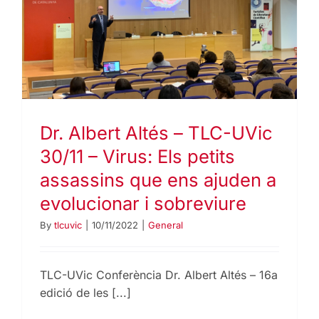
Dr. Albert Altés – TLC-UVic
30/11 – Virus: Els petits
assassins que ens ajuden a
evolucionar i sobreviure
By
tlcuvic
|
10/11/2022
|
General
TLC-UVic Conferència Dr. Albert Altés – 16a
edició de les [...]