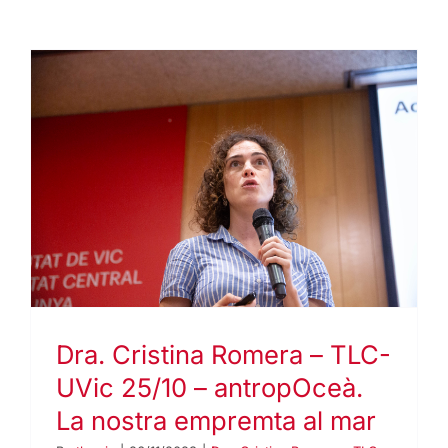
Dra. Cristina Romera – TLC-
UVic 25/10 – antropOceà.
La nostra empremta al mar