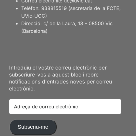
Correu electrònic: tlc@uvic.cat
Telèfon: 938815519 (secretaria de la FCTE,
UVic-UCC)
Direcció: c/ de la Laura, 13 – 08500 Vic
(Barcelona)
Introduïu el vostre correu electrònic per
subscriure-vos a aquest bloc i rebre
notificacions d'entrades noves per correu
electrònic.
Adreça
de
correu
electrònic
Subscriu-me