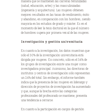
manera que se mantienen las carreras feminizadas
(salud, educación, artes) y las masculinizadas
(ingeniería y arquitectura). Las mujeres obtienen
mejores resultados en las tasas de rendimiento, éxito
y abandono, en comparación con los hombres, siendo
mayoría en los estudios de grado y máster. Es en el
momento de leer la tesis doctoral en la que el número
de hombres supera por primera vez al de las mujeres.
Investigación y gestión universitaria
En cuanto a la investigación, los datos muestran que
sólo el 30% de la investigación universitaria está
dirigida por mujeres. En concreto, sólo en el 34% de
los grupos de investigación existe una mujer como
investigadora principal. Asimismo, las directoras de
institutos y centros de investigación sólo representan
un 24% del total. Sin embargo, el informe también
indica que la presencia de las mujeres en liderazgo y
dirección de proyectos de investigación ha aumentado
y que, aunque la brecha entre las categorías
profesionales del profesorado se mantiene, presenta
una tendencia a cerrarse.
En cuanto a la participación en cargos de gestión