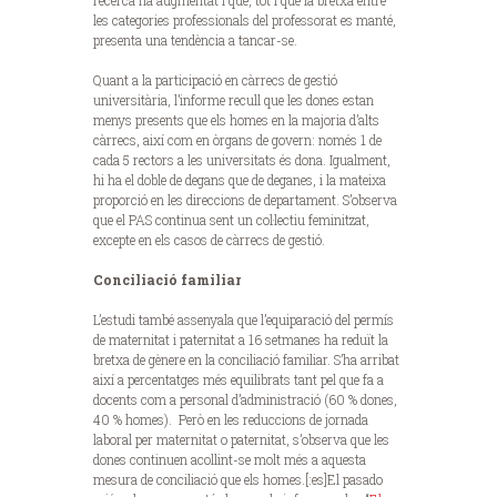
recerca ha augmentat i que, tot i que la bretxa entre
les categories professionals del professorat es manté,
presenta una tendència a tancar-se.
Quant a la participació en càrrecs de gestió
universitària, l’informe recull que les dones estan
menys presents que els homes en la majoria d’alts
càrrecs, així com en òrgans de govern: només 1 de
cada 5 rectors a les universitats és dona. Igualment,
hi ha el doble de degans que de deganes, i la mateixa
proporció en les direccions de departament. S’observa
que el PAS continua sent un col·lectiu feminitzat,
excepte en els casos de càrrecs de gestió.
Conciliació familiar
L’estudi també assenyala que l’equiparació del permís
de maternitat i paternitat a 16 setmanes ha reduït la
bretxa de gènere en la conciliació familiar. S’ha arribat
així a percentatges més equilibrats tant pel que fa a
docents com a personal d’administració (60 % dones,
40 % homes). Però en les reduccions de jornada
laboral per maternitat o paternitat, s’observa que les
dones continuen acollint-se molt més a aquesta
mesura de conciliació que els homes.[:es]El pasado