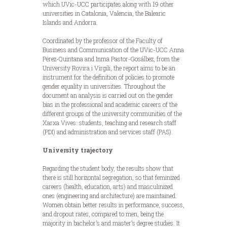
which UVic-UCC participates along with 19 other
universities in Catalonia, Valencia, the Balearic
Islands and Andorra.
Coordinated by the professor of the Faculty of
Business and Communication of the UVic-UCC Anna
Pérez-Quintana and Inma Pastor-Gosálbez, from the
University Rovira i Virgili, the report aims to be an
instrument for the definition of policies to promote
gender equality in universities. Throughout the
document an analysis is carried out on the gender
bias in the professional and academic careers of the
different groups of the university communities of the
Xarxa Vives: students, teaching and research staff
(PDI) and administration and services staff (PAS).
University trajectory
Regarding the student body, the results show that
there is still horizontal segregation, so that feminized
careers (health, education, arts) and masculinized
ones (engineering and architecture) are maintained.
Women obtain better results in performance, success,
and dropout rates, compared to men, being the
majority in bachelor’s and master’s degree studies. It