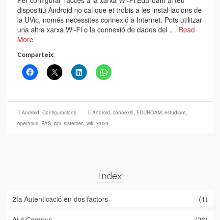
Per configurar l’accés a la xarxa Wi-Fi Eduroam al teu
dispositiu Android no cal que et trobis a les instal·lacions de
la UVic, només necessites connexió a Internet. Pots utilitzar
una altra xarxa Wi-Fi o la connexió de dades del …
Read
More
Comparteix:
Android
,
Configuracions
Android
,
connexió
,
EDUROAM
,
estudiant
,
operatius
,
PAS
,
pdi
,
sistemes
,
wifi
,
xarxa
Índex
2fa Autenticació en dos factors
(1)
Ajut Campus
(26)