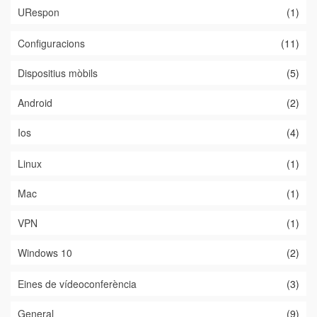
URespon
(1)
Configuracions
(11)
Dispositius mòbils
(5)
Android
(2)
Ios
(4)
Linux
(1)
Mac
(1)
VPN
(1)
Windows 10
(2)
Eines de vídeoconferència
(3)
General
(9)