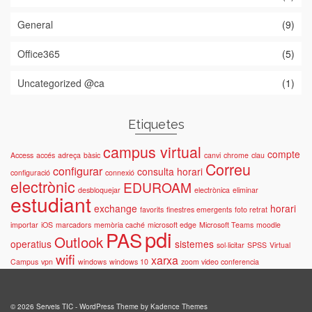
General
(9)
Office365
(5)
Uncategorized @ca
(1)
Etiquetes
campus virtual
compte
Access
accés
adreça
bàsic
canvi
chrome
clau
Correu
configurar
consulta horari
configuració
connexió
electrònic
EDUROAM
desbloquejar
electrònica
eliminar
estudiant
exchange
horari
favorits
finestres emergents
foto retrat
importar
iOS
marcadors
memòria caché
microsoft edge
Microsoft Teams
moodle
pdi
PAS
Outlook
operatius
sistemes
sol·licitar
SPSS
Virtual
wifi
xarxa
Campus
vpn
windows
windows 10
zoom video conferencia
© 2026 Serveis TIC - WordPress Theme by
Kadence Themes