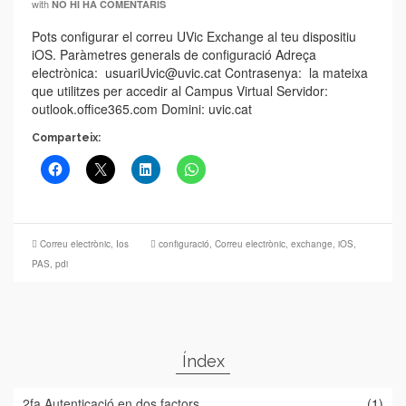
with
NO HI HA COMENTARIS
Pots configurar el correu UVic Exchange al teu dispositiu
iOS. Paràmetres generals de configuració Adreça
electrònica: usuariUvic@uvic.cat Contrasenya: la mateixa
que utilitzes per accedir al Campus Virtual Servidor:
outlook.office365.com Domini: uvic.cat
Comparteix:
Correu electrònic
,
Ios
configuració
,
Correu electrònic
,
exchange
,
iOS
,
PAS
,
pdi
Índex
2fa Autenticació en dos factors
(1)