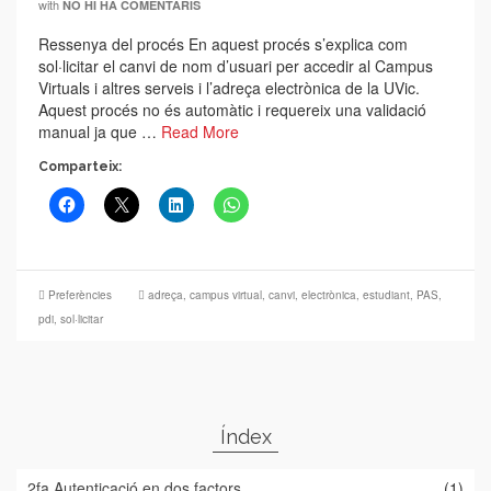
with
NO HI HA COMENTARIS
Ressenya del procés En aquest procés s’explica com
sol·licitar el canvi de nom d’usuari per accedir al Campus
Virtuals i altres serveis i l’adreça electrònica de la UVic.
Aquest procés no és automàtic i requereix una validació
manual ja que …
Read More
Comparteix:
Preferències
adreça
,
campus virtual
,
canvi
,
electrònica
,
estudiant
,
PAS
,
pdi
,
sol·licitar
Índex
2fa Autenticació en dos factors
(1)