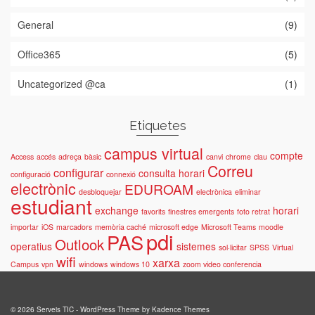
General
(9)
Office365
(5)
Uncategorized @ca
(1)
Etiquetes
campus virtual
compte
Access
accés
adreça
bàsic
canvi
chrome
clau
Correu
configurar
consulta horari
configuració
connexió
electrònic
EDUROAM
desbloquejar
electrònica
eliminar
estudiant
exchange
horari
favorits
finestres emergents
foto retrat
importar
iOS
marcadors
memòria caché
microsoft edge
Microsoft Teams
moodle
pdi
PAS
Outlook
operatius
sistemes
sol·licitar
SPSS
Virtual
wifi
xarxa
Campus
vpn
windows
windows 10
zoom video conferencia
© 2026 Serveis TIC - WordPress Theme by
Kadence Themes