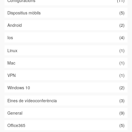
Configuracions
(11)
Dispositius mòbils
(5)
Android
(2)
Ios
(4)
Linux
(1)
Mac
(1)
VPN
(1)
Windows 10
(2)
Eines de vídeoconferència
(3)
General
(9)
Office365
(5)