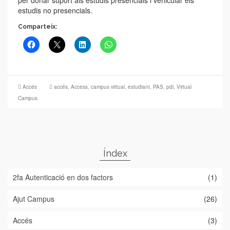
per donar suport als estudis presencials i vehicular els
estudis no presencials.
Comparteix:
Accés
accés
,
Access
,
campus virtual
,
estudiant
,
PAS
,
pdi
,
Virtual
Campus
Índex
2fa Autenticació en dos factors
(1)
Ajut Campus
(26)
Accés
(3)