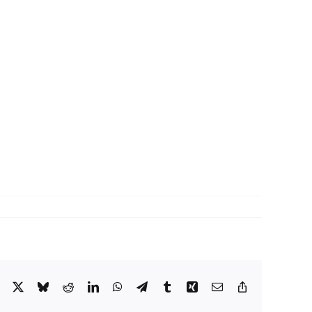
Facebook
X
Bluesky
Reddit
LinkedIn
WhatsApp
Telegram
Tumblr
Xing
Email:
Copy
Link