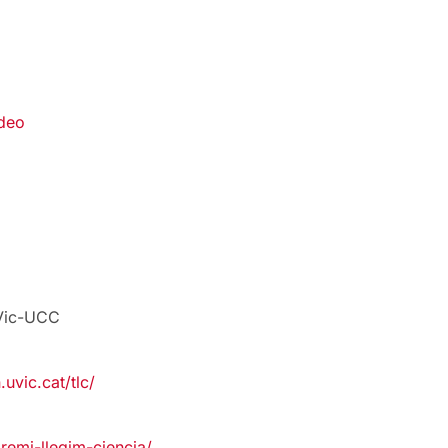
deo
UVic-UCC
.uvic.cat/tlc/
premi-llegim-ciencia/