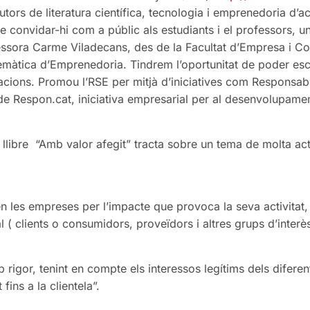
utors de literatura científica, tecnologia i emprenedoria d’ac
convidar-hi com a públic als estudiants i el professors, unive
essora Carme Viladecans, des de la Facultat d’Empresa i C
temàtica d’Emprenedoria. Tindrem l’oportunitat de poder esc
acions. Promou l’RSE per mitjà d’iniciatives com Responsabil
r de Respon.cat, iniciativa empresarial per al desenvolupame
ibre “Amb valor afegit” tracta sobre un tema de molta actuali
en les empreses per l’impacte que provoca la seva activitat, a
( clients o consumidors, proveïdors i altres grups d’interès
b rigor, tenint en compte els interessos legítims dels difere
fins a la clientela”.