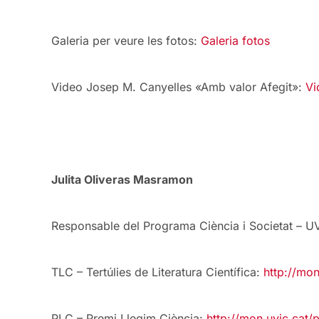
Galeria per veure les fotos:
Galeria fotos
Video Josep M. Canyelles «Amb valor Afegit»:
Vi
Julita Oliveras Masramon
Responsable del Programa Ciència i Societat – 
TLC – Tertúlies de Literatura Científica:
http://mon
PLC – Premi Llegim Ciència:
http://mon.uvic.cat/