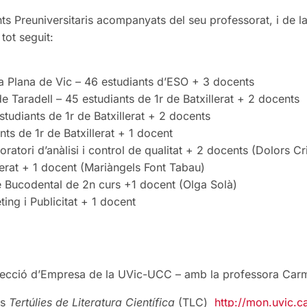
nts Preuniversitaris acompanyats del seu professorat, i de 
 tot seguit:
 la Plana de Vic – 46 estudiants d’ESO + 3 docents
 de Taradell – 45 estudiants de 1r de Batxillerat + 2 docents
studiants de 1r de Batxillerat + 2 docents
nts de 1r de Batxillerat + 1 docent
atori d’anàlisi i control de qualitat + 2 docents (Dolors Cri
llerat + 1 docent (Mariàngels Font Tabau)
e Bucodental de 2n curs +1 docent (Olga Solà)
ing i Publicitat + 1 docent
Direcció d’Empresa de la UVic-UCC – amb la professora Car
es
Tertúlies de Literatura Científica
(TLC)
http://mon.uvic.ca