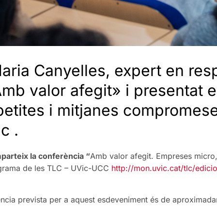
aria Canyelles, expert en resp
Amb valor afegit» i presentat e
petites i mitjanes compromese
c .
mparteix la conferència “
Amb valor afegit. Empreses micro,
programa de les TLC – UVic-UCC
http://mon.uvic.cat/tlc/edic
tència prevista per a aquest esdeveniment és de aproximada