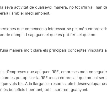
 seva activitat de qualsevol manera, no tot s’hi val, han 
neral) i amb el medi ambient.
 persones que comencen a interessar-se pel món empresarial
n de complir i sàpiguen el que es pot fer i el que no.
 d’una manera molt clara els principals conceptes vinculats 
als d’empreses que apliquen RSE, empreses molt conegudes
e com es pot aplicar la RSE a una empresa i que no cal ser
l que vols fer. A la llarga ser responsable i desenvolupar un
més beneficis i per tant, tots i sortirem guanyant.