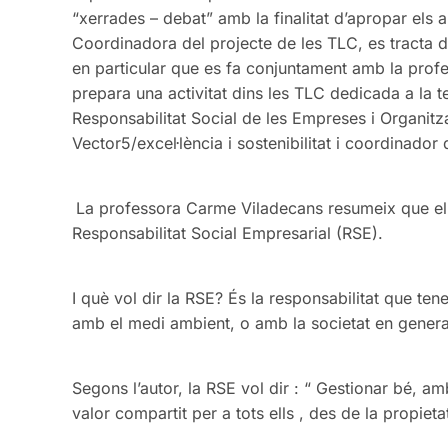
“xerrades – debat” amb la finalitat d’apropar els a
Coordinadora del projecte de les TLC, es tracta de 
en particular que es fa conjuntament amb la prof
prepara una activitat dins les TLC dedicada a la 
Responsabilitat Social de les Empreses i Organitz
Vector5/excel·lència i sostenibilitat i coordinado
La professora Carme Viladecans resumeix que el ll
Responsabilitat Social Empresarial (RSE).
I què vol dir la RSE? És la responsabilitat que ten
amb el medi ambient, o amb la societat en general 
Segons l’autor, la RSE vol dir : “ Gestionar bé, am
valor compartit per a tots ells , des de la propietat 