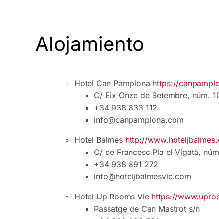
Alojamiento
Hotel Can Pamplona
https://canpampl
C/ Eix Onze de Setembre, núm. 1
+34 938 833 112
info@canpamplona.com
Hotel Balmes
http://www.hoteljbalmes
C/ de Francesc Pla el Vigatà, núm
+34 938 891 272
info@hoteljbalmesvic.com
Hotel Up Rooms Vic
https://www.upro
Passatge de Can Mastrot s/n