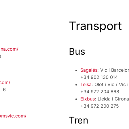
Transport
Bus
ona.com/
0
Sagalés
: Vic i Barcelo
+34 902 130 014
.com/
Teisa
: Olot i Vic / Vic 
. 6
+34 972 204 868
Eixbus
: Lleida i Giro
+34 972 200 275
omsvic.com/
Tren