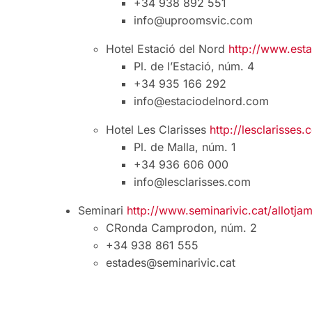
+34 938 892 551
info@uproomsvic.com
Hotel Estació del Nord
http://www.est
Pl. de l’Estació, núm. 4
+34 935 166 292
info@estaciodelnord.com
Hotel Les Clarisses
http://lesclarisses.
Pl. de Malla, núm. 1
+34 936 606 000
info@lesclarisses.com
Seminari
http://www.seminarivic.cat/allotja
CRonda Camprodon, núm. 2
+34 938 861 555
estades@seminarivic.cat