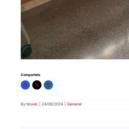
Comparteix
By
tlcuvic
|
24/09/2024
|
General