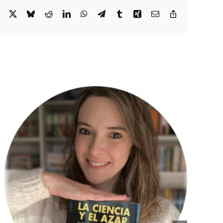
Facebook
X
Bluesky
Reddit
LinkedIn
WhatsApp
Telegram
Tumblr
Xing
Email:
Copy
Link