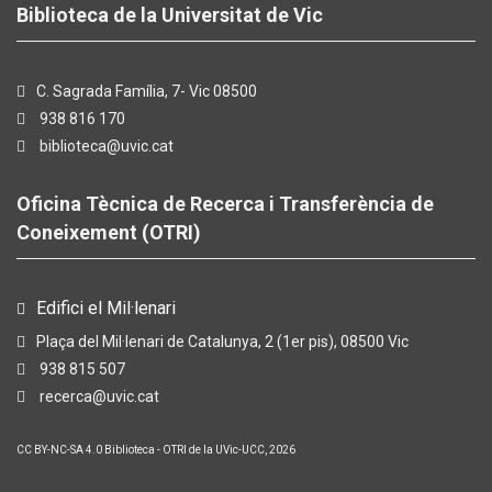
Biblioteca de la Universitat de Vic
C. Sagrada Família, 7- Vic 08500
938 816 170
biblioteca@uvic.cat
Oficina Tècnica de Recerca i Transferència de
Coneixement (OTRI)
Edifici el Mil·lenari
Plaça del Mil·lenari de Catalunya, 2 (1er pis), 08500 Vic
938 815 507
recerca@uvic.cat
CC BY-NC-SA 4.0
Biblioteca - OTRI de la UVic-UCC, 2026