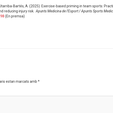
 Altarriba-Bartés, A. (2025). Exercise-based priming in team sports: Pract
d reducing injury risk.
Apunts Medicina de l’Esport / Apunts Sports Medic
498
(En premsa)
aris estan marcats amb
*