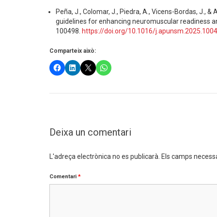
Peña, J., Colomar, J., Piedra, A., Vicens-Bordas, J., &
guidelines for enhancing neuromuscular readiness an
100498.
https://doi.org/10.1016/j.apunsm.2025.100
Comparteix això:
Deixa un comentari
L'adreça electrònica no es publicarà.
Els camps necess
Comentari
*