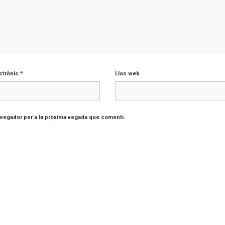
ctrònic
*
Lloc web
avegador per a la pròxima vegada que comenti.