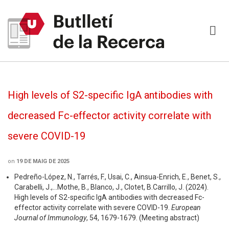
High levels of S2-specific IgA antibodies with
decreased Fc-effector activity correlate with
severe COVID-19
on
19 DE MAIG DE 2025
Pedreño-López, N., Tarrés, F., Usai, C., Ainsua-Enrich, E., Benet, S.,
Carabelli, J.,…Mothe, B., Blanco, J., Clotet, B.Carrillo, J. (2024).
High levels of S2-specific IgA antibodies with decreased Fc-
effector activity correlate with severe COVID-19.
European
Journal of Immunology
, 54, 1679-1679. (Meeting abstract)