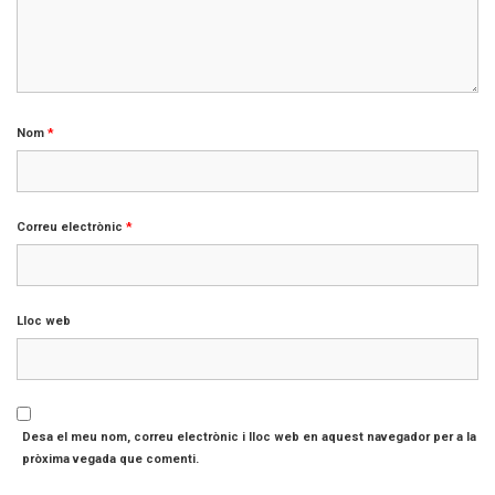
Nom
*
Correu electrònic
*
Lloc web
Desa el meu nom, correu electrònic i lloc web en aquest navegador per a la
pròxima vegada que comenti.