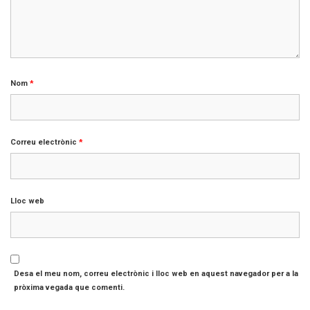
Nom
*
Correu electrònic
*
Lloc web
Desa el meu nom, correu electrònic i lloc web en aquest navegador per a la
pròxima vegada que comenti.