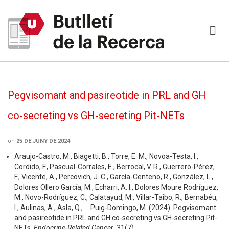
Pegvisomant and pasireotide in PRL and GH
co-secreting vs GH-secreting Pit-NETs
on
25 DE JUNY DE 2024
Araujo-Castro, M., Biagetti, B., Torre, E. M., Novoa-Testa, I.,
Cordido, F., Pascual-Corrales, E., Berrocal, V. R., Guerrero-Pérez,
F., Vicente, A., Percovich, J. C., García-Centeno, R., González, L.,
Dolores Ollero García, M., Echarri, A. I., Dolores Moure Rodríguez,
M., Novo-Rodríguez, C., Calatayud, M., Villar-Taibo, R., Bernabéu,
I., Aulinas, A., Asla, Q., … Puig-Domingo, M. (2024). Pegvisomant
and pasireotide in PRL and GH co-secreting vs GH-secreting Pit-
NETs.
Endocrine-Related Cancer
, 31(7).