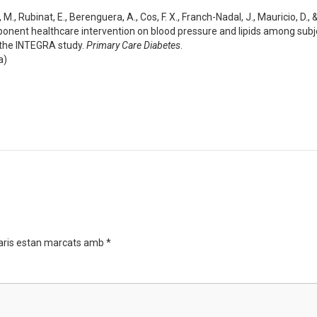
., Rubinat, E., Berenguera, A., Cos, F. X., Franch-Nadal, J., Mauricio, D., & 
ponent healthcare intervention on blood pressure and lipids among subj
m the INTEGRA study.
Primary Care Diabetes
.
a)
aris estan marcats amb
*