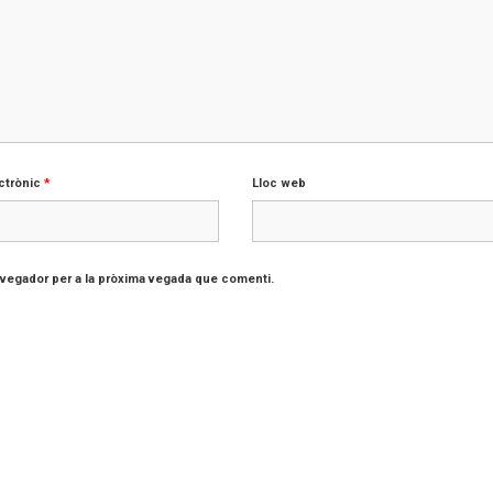
ctrònic
*
Lloc web
avegador per a la pròxima vegada que comenti.