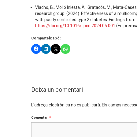
Vlacho, B., Molló Iniesta, À., Gratacòs, M., Mata-Cases, M
research group. (2024). Effectiveness of a multicom
with poorly controlled type 2 diabetes: Findings fro
https://doi.org/10.1016/j.pcd.2024.05.001
(En prems
Comparteix això:
Deixa un comentari
L'adreça electrònica no es publicarà.
Els camps necess
Comentari
*