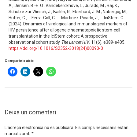
A., Jensen, B.-E. O., Vandekerckhove, L., Jurado, M., Raj, K.,
Schulze zur Wiesch, J., Bailén, R., Eberhard, J. M., Nabergoj, M.,
Hütter, G., … Ferra-Coll, C., … Martinez-Picado, J., … IciStem, C.
(2024). Dynamics of virological and immunological markers of
HIV persistence after allogeneic haematopoietic stem-cell
transplantation in the IciStem cohort: A prospective
observational cohort study.
The Lancet HIV
, 11(6), e389-e405.
https://doi.org/10.1016/S2352-3018(24)00090-0
Comparteix això:
Deixa un comentari
L'adreça electrònica no es publicarà.
Els camps necessaris estan
marcats amb
*