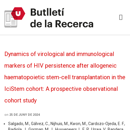
Dynamics of virological and immunological
markers of HIV persistence after allogeneic
haematopoietic stem-cell transplantation in the
IciStem cohort: A prospective observational
cohort study
on
25 DE JUNY DE 2024
Salgado, M., Gálvez, C., Nijhuis, M., Kwon, M., Cardozo-Ojeda, E. F.,
Badiola, J., Gorman, M. J., Huyveneers, L. E. P., Urrea, V., Bandera,