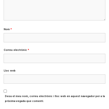
Nom
*
Correu electrònic
*
Lloc web
Desa el meu nom, correu electrònic i lloc web en aquest navegador per a la
pròxima vegada que comenti.