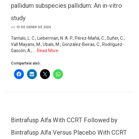
pallidum subspecies pallidum: An in-vitro
study
on
15 DE GENER DE 2024
Tantalo, L. C., Lieberman, N. A. P., Pérez-Mañá, C., Suñer, C.,
Vall Mayans, M., Ubals, M., González-Beiras, C., Rodríguez-
Gascón, A., …
Read More
Comparteix això:
Bintrafusp Alfa With CCRT Followed by
Bintrafusp Alfa Versus Placebo With CCRT