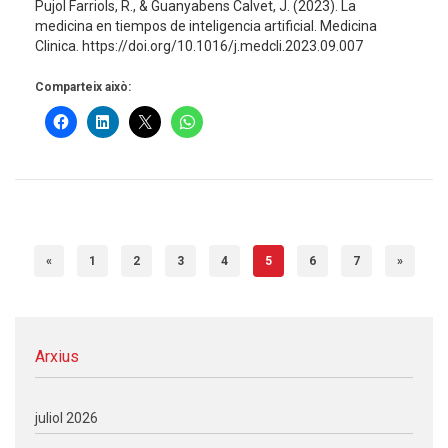
Pujol Farriols, R., & Guanyabens Calvet, J. (2023). La
medicina en tiempos de inteligencia artificial. Medicina
Clinica. https://doi.org/10.1016/j.medcli.2023.09.007
Comparteix això:
«
1
2
3
4
5
6
7
»
Arxius
juliol 2026