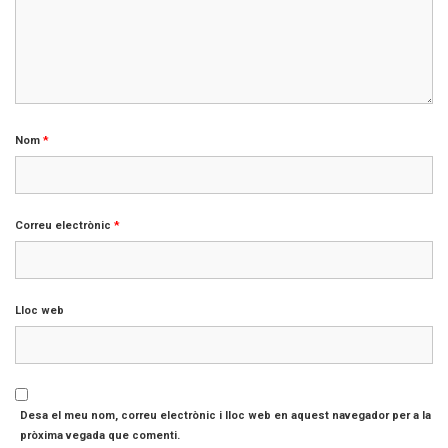
Nom
*
Correu electrònic
*
Lloc web
Desa el meu nom, correu electrònic i lloc web en aquest navegador per a la
pròxima vegada que comenti.