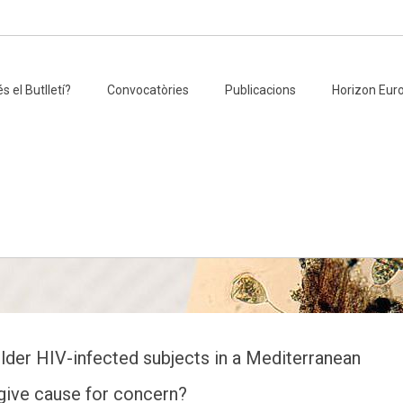
s el Butlletí?
Convocatòries
Publicacions
Horizon Eur
lder HIV-infected subjects in a Mediterranean
give cause for concern?