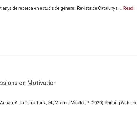
int anys de recerca en estudis de gènere . Revista de Catalunya, …
Read
ussions on Motivation
ibau, A.,·la Torra Torra, M., Moruno Miralles P. (2020). Knitting With an