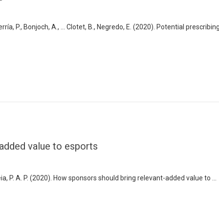
erría, P., Bonjoch, A., … Clotet, B., Negredo, E. (2020). Potential prescribin
added value to esports
reia, P. A. P. (2020). How sponsors should bring relevant-added value to …